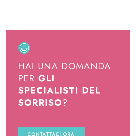
HAI UNA DOMANDA
PER
GLI
SPECIALISTI DEL
SORRISO
?
CONTATTACI ORA!