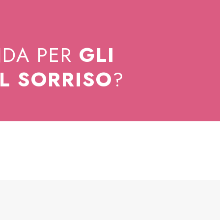
NDA PER
GLI
EL SORRISO
?