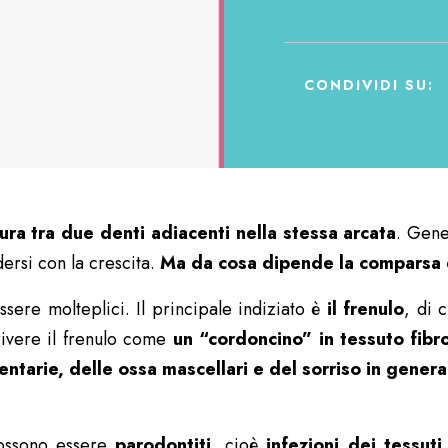
CONDIVIDI SU:
ura tra due denti adiacenti nella stessa arcata
. Gene
dersi con la crescita.
Ma da cosa dipende la comparsa 
ere molteplici. Il principale indiziato è
il frenulo
, di 
crivere il frenulo come
un
“cordoncino” in tessuto fibr
entarie, delle ossa mascellari e del sorriso in genera
possono essere
parodontiti
, cioè
infezioni dei tessut