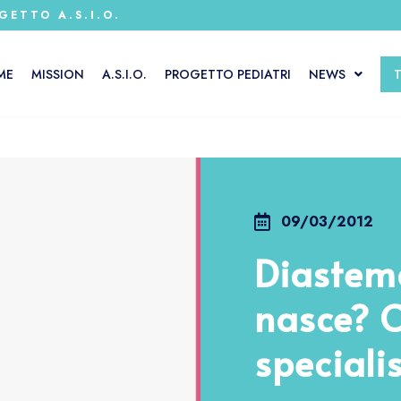
GETTO A.S.I.O.
ME
MISSION
A.S.I.O.
PROGETTO PEDIATRI
NEWS
09/03/2012
Diastema
nasce? C
speciali