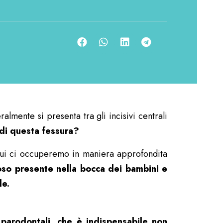
ralmente si presenta tra gli incisivi centrali
di questa fessura?
cui ci occuperemo in maniera approfondita
oso presente nella bocca dei bambini e
le.
i parodontali, che è indispensabile non