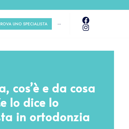
TROVA UNO SPECIALISTA
···
, cos’è e da cosa
e lo dice lo
sta in ortodonzia