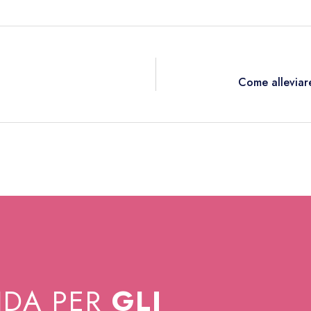
Come alleviare
NDA PER
GLI