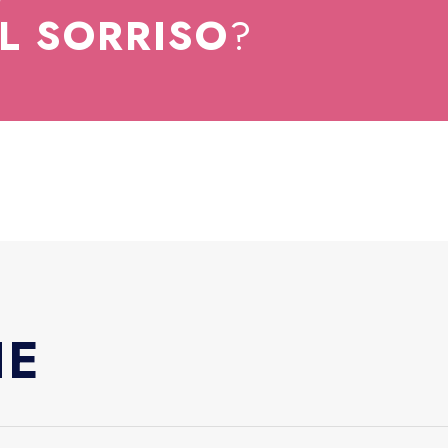
EL SORRISO
?
HE