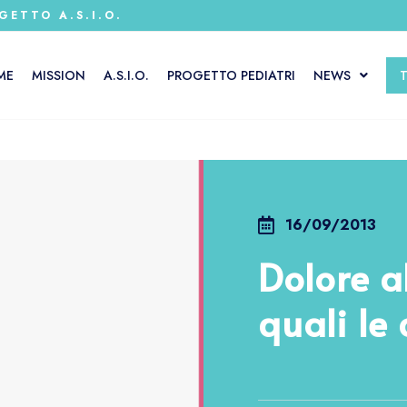
GETTO A.S.I.O.
ME
MISSION
A.S.I.O.
PROGETTO PEDIATRI
NEWS
16/09/2013
Dolore a
quali le