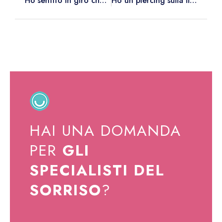
Ho sentito in giro che posso allineare i miei denti in soli due o tre appuntamenti. E’ possibile?
Ho un piercing sulla lingua e sulle labbra, può creare problemi al mio apparecchio?
HAI UNA DOMANDA
PER
GLI
SPECIALISTI DEL
SORRISO
?