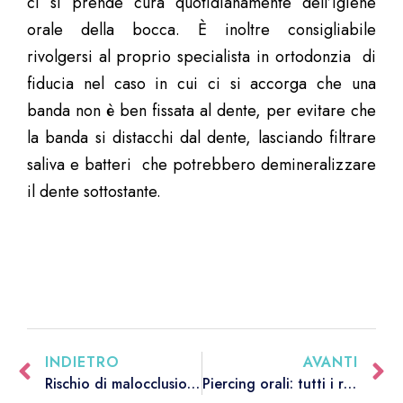
ci si prende cura quotidianamente dell’igiene
orale della bocca. È inoltre consigliabile
rivolgersi al proprio specialista in ortodonzia di
fiducia nel caso in cui ci si accorga che una
banda non è ben fissata al dente, per evitare che
la banda si distacchi dal dente, lasciando filtrare
saliva e batteri che potrebbero demineralizzare
il dente sottostante.
INDIETRO
AVANTI
Rischio di malocclusione, ci aiutano le radiografie
Piercing orali: tutti i rischi per la salute della tua bocca