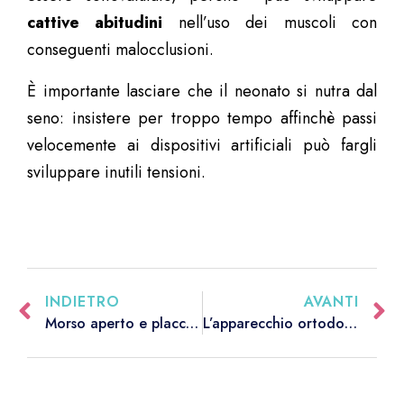
cattive abitudini
nell’uso dei muscoli con
conseguenti malocclusioni.
È importante lasciare che il neonato si nutra dal
seno: insistere per troppo tempo affinchè passi
velocemente ai dispositivi artificiali può fargli
sviluppare inutili tensioni.
INDIETRO
AVANTI
Morso aperto e placca: i consigli degli Specialisti del Sorriso
L’apparecchio ortodontico che “attiva” il sorriso